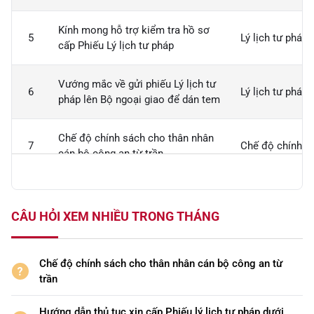
Kính mong hỗ trợ kiểm tra hồ sơ
5
Lý lịch tư pháp
cấp Phiếu Lý lịch tư pháp
Vướng mắc về gửi phiếu Lý lịch tư
6
Lý lịch tư pháp
pháp lên Bộ ngoại giao để dán tem
Chế độ chính sách cho thân nhân
7
Chế độ chính s
cán bộ công an từ trần
Các hình thức cung cấp thông tin
Quản lý hành chí
8
về thân nhân liệt sĩ để được tham
CÂU HỎI XEM NHIỀU TRONG THÁNG
xã hội
gia giám định ADN?
Liên hệ với cơ quan, đơn vị nào để
Chế độ chính sách cho thân nhân cán bộ công an từ
9
được tham gia xét nghiệm ADN
Các lĩnh vực kh
trần
phục vụ cho việc tìm mộ liệt sỹ?
Hướng dẫn thủ tục xin cấp Phiếu lý lịch tư pháp dưới