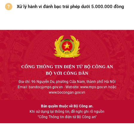
Xử lý hành vi đánh bạc trái phép dưới 5.000.000 đồng
CỔNG THÔNG TIN ĐIỆN TỬ BỘ CÔNG AN
BỘ VỚI CÔNG DÂN
Địa chỉ: 96 Nguyễn Du, phường Cửa Nam, thành phố Hà Nội
Email: bandoc@mps.gov.vn - Website: www.mps.gov.vn hoặc
www.bocongan.gov.vn
Bản quyền thuộc về Bộ Công an.
Khi sử dụng lại thông tin, đề nghị ghi rõ nguồn
"Cổng Thông tin điện tử Bộ Công an"
Đã kết nối EMC